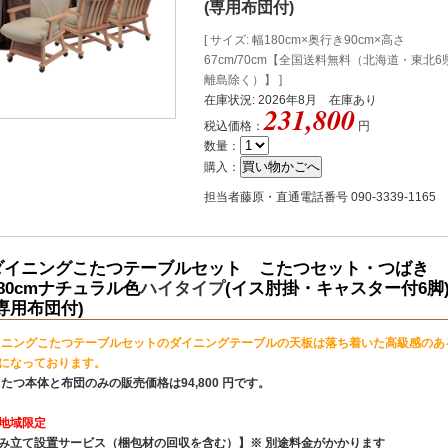
(専用布団付)
[ サイズ: 幅180cm×奥行き90cm×高さ
67cm/70cm【全国送料無料（北海道・東北
離島除く）】 ]
在庫状況: 2026年8月 在庫あり
231,800
税込価格：
円
数量：
購入：
担当者藤原・直通電話番号 090-3339-1165
ダイニングこたつテーブルセット こたつセット・つばき
180cmナチュラル色
ハイタイプ
(イス肘掛・キャスター付6脚
(専用布団付)
イニングこたつテーブルセットのダイニングテーブルの天板は落ち着いた高級感のあ
になっております。
たつ本体と布団のみの販売価格は94,800 円です。
地域限定
み立て設置サービス
（梱包材の回収を含む）】※ 別途料金がかかります