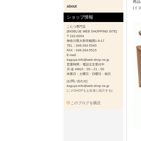
商品
about
(イ
ショップ情報
こたつ専門店
[BIGBLUE WEB SHOPPING SITE]
〒242-0004
神奈川県大和市鶴間1-9-17
TEL：046-264-5540
FAX：046-264-5515
E-mail:
kaguya-info@web-shop.ne.jp
営業時間：電話注文受付中
月-金 AM10：00～21：00
休業日：土曜日・日曜日・祝日
[お問い合わせ]
kaguya-info@web-shop.ne.jp
[このSHOPをお友達に紹介する]
このブログを購読