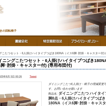
付きの回転椅子
グこたつセット・6人掛けハイタイプつばき180NA（イス6脚･肘掛・キャスター付) 
イニングこたつセット・6人掛けハイタイプつばき180N
6脚･肘掛・キャスター付) (専用布団付)
025年8月 5日 00:26
Tweet
ダイニングこたつ6人掛け・椅子の増減変更
す、お問い合わせ願います
ダイニングこたつ ハイタイ
商品名:
脚8点・6人掛けハイタイプつばき
180NA（イス6脚･肘掛・キャスタ