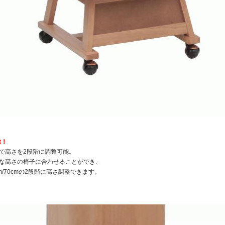
nt！
で高さを2段階に調整可能。
な高さの椅子に合わせることができ、
cm/70cmの2段階に高さ調整できます。