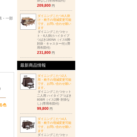
掛なし) (専用布団付)
209,800
円
ダイニングこたつ6人掛
6県・一部
け・椅子の増減変更可能
です、お問い合わせ願い
ます
ダイニングこたつセッ
ト・6人掛けハイタイプ
つばき180NA（イス6脚･
肘掛・キャスター付) (専
用布団付)
231,800
円
最新商品情報
ダイニングこたつ2人
用・椅子の増減変更可能
です、お問い合わせ願い
)
ます。
ダイニングこたつセット
二人用 ハイタイプつばき
80BR（イス2脚･肘掛な
し) (専用布団付)
る色
99,800
円
ダイニングこたつ4人
用・椅子の増減変更可能
です、お問い合わせ願い
ます
ダイニングこたつセッ