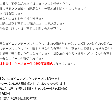
の搬入、面倒な組み立てはスタッフにお任せください！
都より５００㎞圏内（離島など、一部地域を除く）につきまして、
立て設置致します。
材などのゴミも全て持ち帰ります。
の際の経路を事前にご確認の上、ご連絡願います。
料金等、詳しくは、事前にお問い合わせ下さい。
落なダイニングテーブルとこたつ、2つの機能をミックスした新しいタイプのダイ
つテーブルこたつです。暖をとりながら食事ができ、家族との団欒もいっそう広が
お洒落で落ち着いた色になっています。180cmとゆとりあるサイズで、6人が食事
十分なスペースが確保されてます。
は肘掛け・キャスター付で360度回転式
になっています。
180cmのダイニングこたつテーブル8点セット
フシーズンは6人用食卓としてお使いいただけます
子は立ち座りが楽な肘掛・キャスター付きの回転式
用布団付
脚（高さを2段階に調整可能）