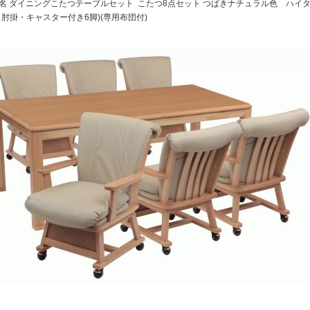
名 ダイニングこたつテーブルセット こたつ8点セット つばきナチュラル色 ハイ
ス肘掛・キャスター付き6脚)(専用布団付)