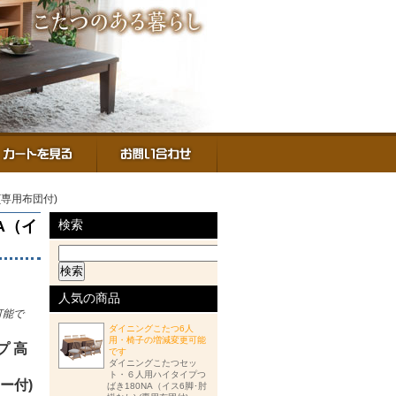
(専用布団付)
A（イ
検索
人気の商品
可能で
ダイニングこたつ6人
用・椅子の増減変更可能
プ 高
です
ダイニングこたつセッ
ト・６人用ハイタイプつ
ー付)
ばき180NA（イス6脚･肘