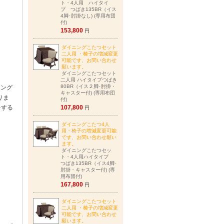
ト・4人用 ハイタイ
プ つばき135BR（イス
4脚･肘掛なし) (専用布団
付)
153,800
円
ダイニングこたつセット
二人用 ・椅子の増減変更
可能です、お問い合わせ
願います。
ダイニングこたつセット
二人用 ハイタイプつばき
80BR（イス２脚･肘掛・
ニング
キャスター付) (専用布団
りま
付)
をする
107,800
円
ダイニングこたつ4人
用・椅子の増減変更可能
です、お問い合わせ願い
ます。
ダイニングこたつセッ
ト・4人用ハイタイプ
つばき135BR（イス4脚･
肘掛・キャスター付) (専
用布団付)
167,800
円
ダイニングこたつセット
二人用 ・椅子の増減変更
可能です、お問い合わせ
願います。