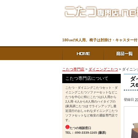
180㎝の6人用、椅子は肘掛け・キャスター
こたつ専門店
>
ダイニングこたつ
> ダイニン
ダ
こたつ専門店について
ス
こたつ・ダイニングこたつセット・ダ
イニングこたつソファーセットなどこ
たつを中心に特にこたつは1人用から
登録日
2
2人用･4人から6人用のハイタイプの
(家具調こたつ)までラインアップし最
近流行のおしゃれなダイニングこたつ
ソファセットなど格安の通販専門店で
す。
たつの相談窓口
TEL：:090-3339-1165 (藤原)