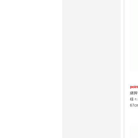
poi
継脚
様々
67