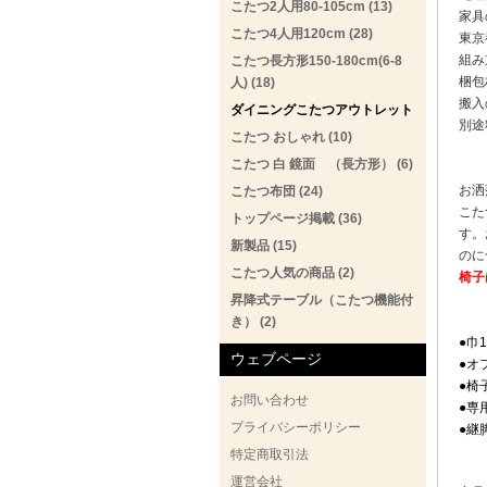
こたつ2人用80-105cm (13)
家具
こたつ4人用120cm (28)
東京
組み
こたつ長方形150-180cm(6-8
梱包
人) (18)
搬入
ダイニングこたつアウトレット
別途
こたつ おしゃれ (10)
こたつ 白 鏡面 （長方形） (6)
お洒
こたつ布団 (24)
こた
トップページ掲載 (36)
す。
新製品 (15)
のに
こたつ人気の商品 (2)
椅子
昇降式テーブル（こたつ機能付
き） (2)
●巾
ウェブページ
●オ
●椅
お問い合わせ
●専
プライバシーポリシー
●継
特定商取引法
運営会社