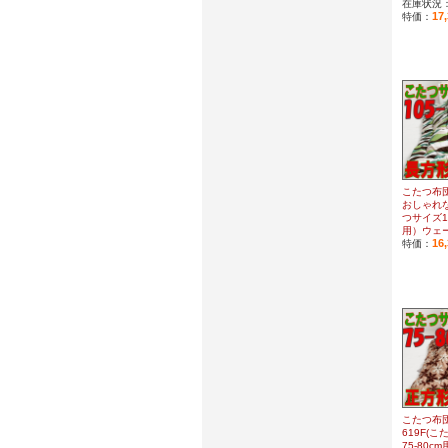
在庫状況
17
特価：
こたつ布
おしゃれな
つサイズ10
用）ウェ
16
特価：
こたつ布
619F(
75-80