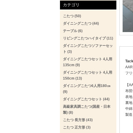
カテゴリ
こたつ (50)
ダイニングこたつ (44)
テーブル (6)
リビングこたつハイタイプ (11)
ダイニングこたつソファーセッ
ト (3)
ダイニングこたつセット 4人用
Tac
135cm (9)
AA
ダイニングこたつセット 4人用
フリ
150cm (13)
【A
ダイニングこたつ6人用180㎝
布団
(9)
表地
ダイニングこたつセット (44)
裏地
高級家具調こたつ(国産・日本
中綿
製) (8)
製造
こたつ 長方形 (43)
こたつ 正方形 (3)