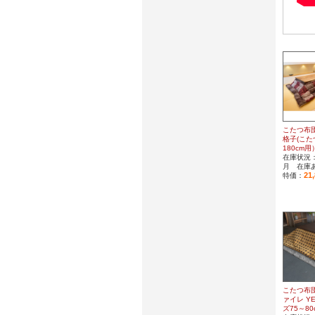
こたつ布団
格子(こ
180cm用
在庫状況：
月 在庫
21
特価：
こたつ布団
ァイレ Y
ズ75～8