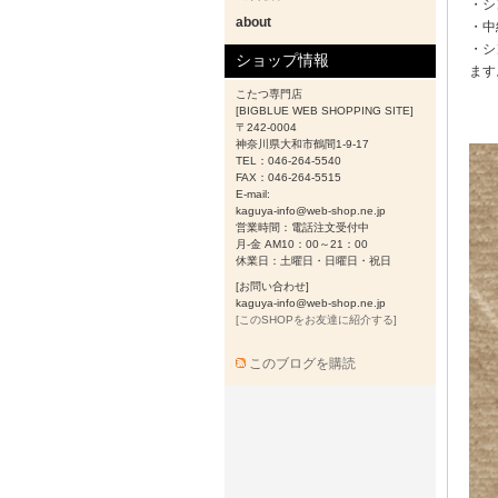
・シ
about
・中
・シ
ショップ情報
ます
こたつ専門店
[BIGBLUE WEB SHOPPING SITE]
〒242-0004
神奈川県大和市鶴間1-9-17
TEL：046-264-5540
FAX：046-264-5515
E-mail:
kaguya-info@web-shop.ne.jp
営業時間：電話注文受付中
月-金 AM10：00～21：00
休業日：土曜日・日曜日・祝日
[お問い合わせ]
kaguya-info@web-shop.ne.jp
[このSHOPをお友達に紹介する]
このブログを購読