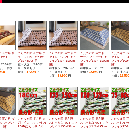
 長方形 和
こたつ布団 正方形 ヴ
こたつ布団 長方形 ヴ
こたつ布団 長方形 ラ
こたつ布団 長
たつサイズ
ァイレ PK(こたつサイ
ァイレ ピンク(こたつ
ナース ネイビー(こた
ァイレ イエロ
）
ズ75～80cm用）
サイズ135～150cm
つサイズ135～150cm
つサイズ105～
2026年1
在庫状況：2026年1
用）
用）
用）
あり 僅少
月 在庫あり
在庫状況：2026年1
在庫状況：オープン
在庫状況：20
,800
17,380
23,980
円
特価：
円
月 在庫あり
特価：
円
月 在庫あり
23,980
19,58
特価：
円
特価：
 正方形 ヴ
こたつ布団 長方形 大
こたつ布団 長方形
こたつ布団 長方形
こたつ布団 
E(こたつサイ
判・特大 おしゃれな
おしゃれな706B(こた
おしゃれな706B(こた
おしゃれな70
0cm用）
706B(こたつサイズ
つサイズ135-150cm
つサイズ120-135cm
つサイズ75-8