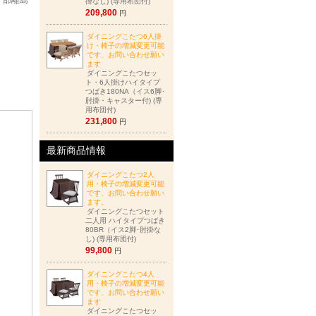
一部離島
掛なし) (専用布団付)
209,800
円
ダイニングこたつ6人掛
け・椅子の増減変更可能
です、お問い合わせ願い
ます
ダイニングこたつセッ
ト・6人掛けハイタイプ
つばき180NA（イス6脚･
肘掛・キャスター付) (専
用布団付)
231,800
円
最新商品情報
ダイニングこたつ2人
用・椅子の増減変更可能
です、お問い合わせ願い
ます。
ダイニングこたつセット
二人用 ハイタイプつばき
80BR（イス2脚･肘掛な
し) (専用布団付)
99,800
円
ダイニングこたつ4人
用・椅子の増減変更可能
です、お問い合わせ願い
ます
ダイニングこたつセッ