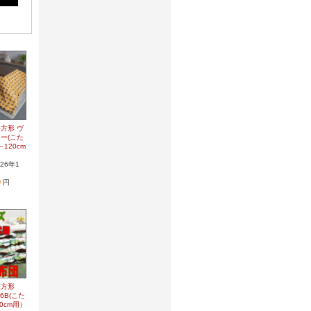
方形 ヴ
ー(こた
120cm
26年1
0
円
正方形
6B(こた
0cm用）