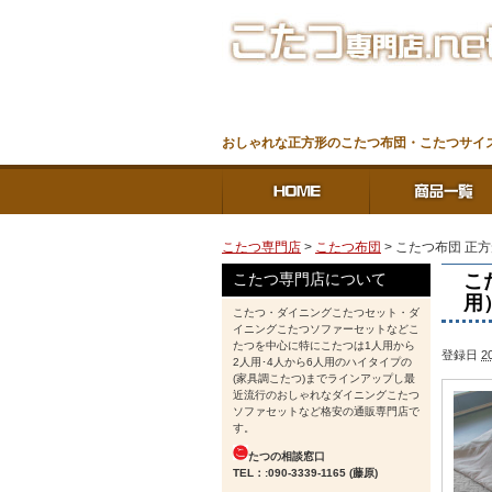
おしゃれな正方形のこたつ布団・こたつサイズ7
こたつ専門店
>
こたつ布団
> こたつ布団 正方
こ
こたつ専門店について
用
こたつ・ダイニングこたつセット・ダ
イニングこたつソファーセットなどこ
たつを中心に特にこたつは1人用から
登録日
2
2人用･4人から6人用のハイタイプの
(家具調こたつ)までラインアップし最
近流行のおしゃれなダイニングこたつ
ソファセットなど格安の通販専門店で
す。
たつの相談窓口
TEL：:090-3339-1165 (藤原)