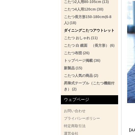
こたつ2人用80-105cm (13)
こたつ4人用120cm (30)
こたつ長方形150-180cm(6-8
人) (18)
ダイニングこたつアウトレット
こたつ おしゃれ (11)
こたつ 白 鏡面 （長方形） (6)
こたつ布団 (26)
トップページ掲載 (36)
新製品 (15)
こたつ人気の商品 (2)
昇降式テーブル（こたつ機能付
き） (2)
ウェブページ
お問い合わせ
プライバシーポリシー
特定商取引法
【A
運営会社