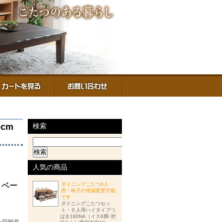
cm
検索
人気の商品
ダイニングこたつ6人
 ベー
用・椅子の増減変更可能
です
ダイニングこたつセッ
ト・６人用ハイタイプつ
ばき180NA（イス6脚･肘