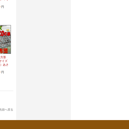
0
円
長方形
つサイズ
m用）あさ
0
円
先頭へ戻る