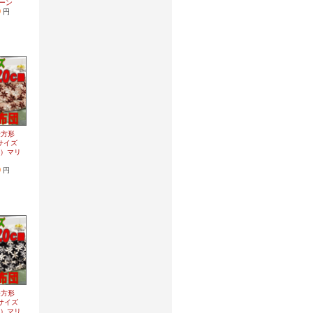
ーン
0
円
長方形
つサイズ
m用）マリ
0
円
長方形
つサイズ
m用）マリ