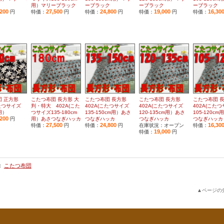
用）マリーブラック
ーブラック
ーブラック
ーブラック
,200
27,500
24,800
19,000
16,30
円
特価：
円
特価：
円
特価：
円
特価：
団 正方形
こたつ布団 長方形 大
こたつ布団 長方形
こたつ布団 長方形
こたつ布団 
こたつサイズ
判・特大 402A(こた
402A(こたつサイズ
402A(こたつサイズ
402A(こた
m用）
つサイズ135-180cm
135-150cm用）あさ
120-135cm用）あさ
105-120c
,200
円
用）あさつなぎハッカ
つなぎハッカ
つなぎハッカ
つなぎハッカ
27,500
24,800
16,30
特価：
円
特価：
円
在庫状況：オープン
特価：
19,000
特価：
円
:
こたつ布団
▲ページの