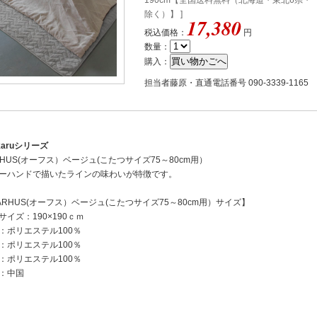
190cm【全国送料無料（北海道・東北6県・
除く）】 ]
17,380
税込価格：
円
数量：
購入：
担当者藤原・直通電話番号 090-3339-1165
karuシリーズ
RHUS(オーフス）ベージュ(こたつサイズ75～80cm用）
ーハンドで描いたラインの味わいが特徴です。
ARHUS(オーフス）ベージュ(こたつサイズ75～80cm用）サイズ】
サイズ：190×190ｃｍ
：ポリエステル100％
：ポリエステル100％
：ポリエステル100％
：中国