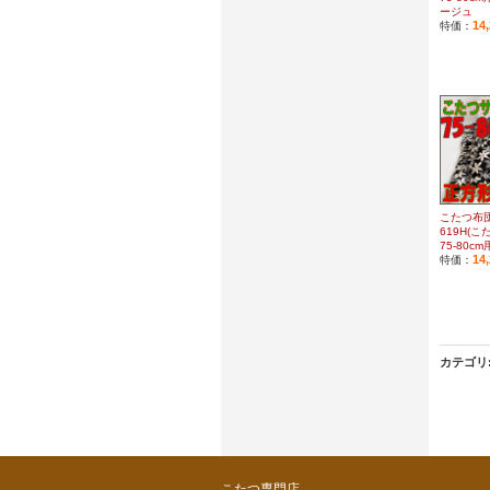
ージュ
14
特価：
こたつ布
619H(
75-80c
14
特価：
カテゴリ
こたつ専門店