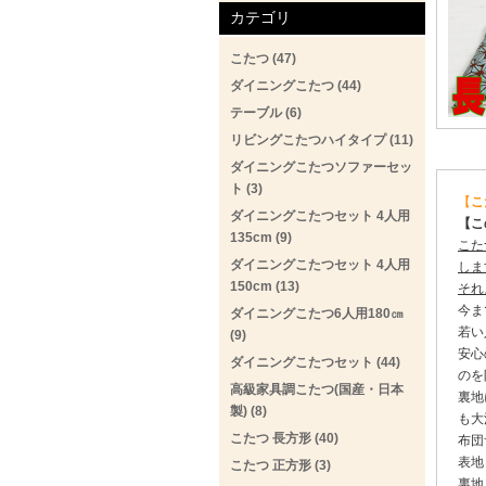
カテゴリ
こたつ (47)
ダイニングこたつ (44)
テーブル (6)
リビングこたつハイタイプ (11)
ダイニングこたつソファーセッ
ト (3)
【
こ
ダイニングこたつセット 4人用
【こ
135cm (9)
こた
ダイニングこたつセット 4人用
しま
150cm (13)
それ
今ま
ダイニングこたつ6人用180㎝
若い
(9)
安心
ダイニングこたつセット (44)
のを
高級家具調こたつ(国産・日本
裏地
製) (8)
も大
こたつ 長方形 (40)
布団
表地
こたつ 正方形 (3)
裏地