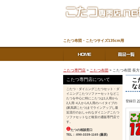
こたつ布団・こたつサイズ135cm用
こたつ専門店
>
こたつ布団
> こたつ布団 長方
こ
こたつ専門店について
な
こたつ・ダイニングこたつセット・ダ
イニングこたつソファーセットなどこ
たつを中心に特にこたつは1人用から
登録日
2
2人用･4人から6人用のハイタイプの
(家具調こたつ)までラインアップし最
近流行のおしゃれなダイニングこたつ
ソファセットなど格安の通販専門店で
す。
たつの相談窓口
TEL：:090-3339-1165 (藤原)