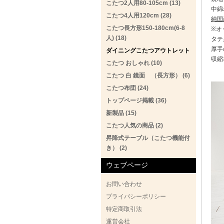
こたつ2人用80-105cm (13)
中綿
こたつ4人用120cm (28)
純国
こたつ長方形150-180cm(6-8
※オ
人) (18)
タテ
厚手
ダイニングこたつアウトレット
収縮
こたつ おしゃれ (10)
こたつ 白 鏡面 （長方形） (6)
こたつ布団 (24)
トップページ掲載 (36)
新製品 (15)
こたつ人気の商品 (2)
昇降式テーブル（こたつ機能付
き） (2)
ウェブページ
お問い合わせ
プライバシーポリシー
特定商取引法
運営会社