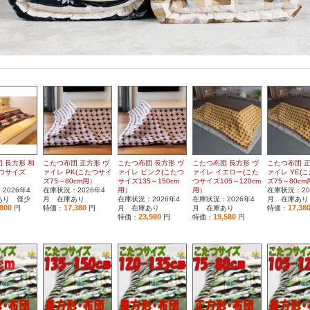
 長方形 和
こたつ布団 正方形 ヴ
こたつ布団 長方形 ヴ
こたつ布団 長方形 ヴ
こたつ布団 正
たつサイズ
ァイレ PK(こたつサイ
ァイレ ピンク(こたつ
ァイレ イエロー(こた
ァイレ YE(
）
ズ75～80cm用）
サイズ135～150cm
つサイズ105～120cm
ズ75～80cm
2026年4
在庫状況：2026年4
用）
用）
在庫状況：20
あり 僅少
月 在庫あり
在庫状況：2026年4
在庫状況：2026年4
月 在庫あり
,800
17,380
17,38
円
特価：
円
月 在庫あり
月 在庫あり
特価：
23,980
19,580
特価：
円
特価：
円