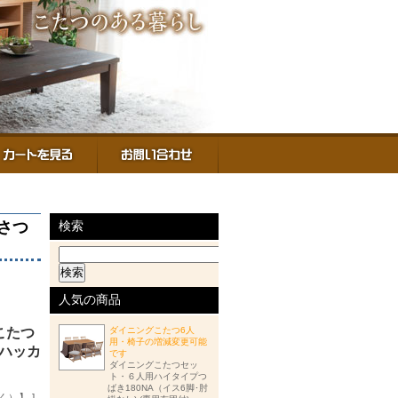
あさつ
検索
人気の商品
ダイニングこたつ6人
こたつ
用・椅子の増減変更可能
ぎハッカ
です
ダイニングこたつセッ
ト・６人用ハイタイプつ
ばき180NA（イス6脚･肘