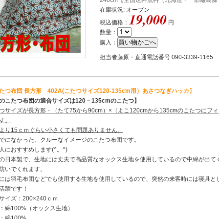
240cm【全国送料無料（北海道・一部離島除く
在庫状況: オープン
19,000
税込価格：
円
数量：
購入：
担当者藤原・直通電話番号 090-3339-1165
たつ布団 長方形 402A(こたつサイズ120-135cm用）あさつなぎハッカ
】
のこたつ布団の適合サイズは120－135cmのこたつ】
つサイズが長方形・（たて75から90cm）×（よこ120cmから135cmのこたつにフ
す。
より15ｃｍぐらい小さくても問題ありません。
でになかった、クルーなイメージのこたつ布団です。
人におすすめします(^。^)
の日本製で、生地には丈夫で高品質なオックス生地を使用しているので中綿が出て
防いでくれます。
には羽毛布団などでも使用する生地を使用しているので、突然の来客時には寝具と
活躍です！
サイズ：200×240ｃｍ
：綿100%（オックス生地）
：綿100%