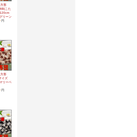
長方形
6B(こた
120cm
グリーン
0
円
正方形
つサイズ
）マリーベ
0
円