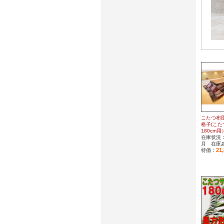
こたつ布団
格子(こ
180cm用
在庫状況：
月 在庫
21
特価：