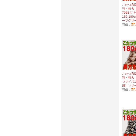
こたつ布団
判・特大
706B(
135-18
ーブグリ
27
特価：
こたつ布団
判・特大 
つサイズ13
用）マリ
27
特価：