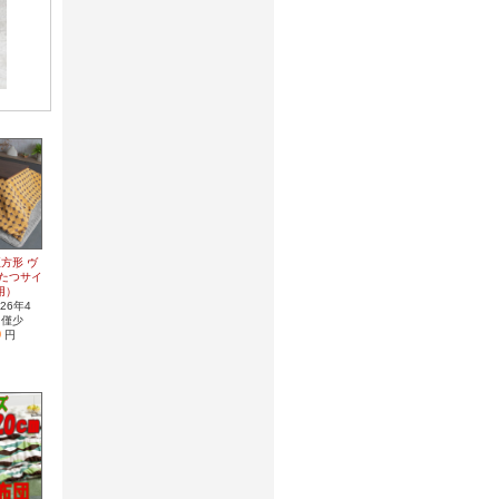
方形 ヴ
こたつサイ
用）
26年4
 僅少
0
円