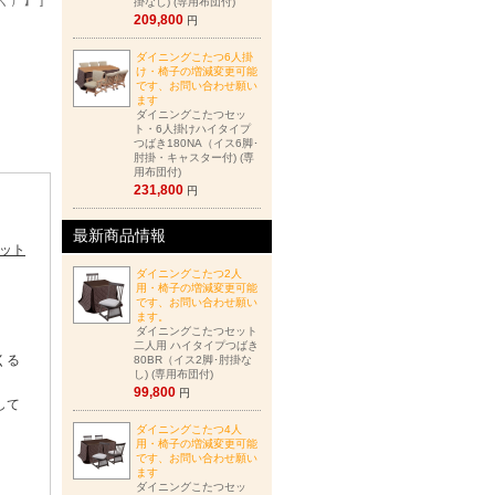
）】 ]
掛なし) (専用布団付)
209,800
円
ダイニングこたつ6人掛
け・椅子の増減変更可能
です、お問い合わせ願い
ます
ダイニングこたつセッ
ト・6人掛けハイタイプ
つばき180NA（イス6脚･
肘掛・キャスター付) (専
用布団付)
231,800
円
最新商品情報
ィット
ダイニングこたつ2人
用・椅子の増減変更可能
です、お問い合わせ願い
ます。
ダイニングこたつセット
二人用 ハイタイプつばき
くる
80BR（イス2脚･肘掛な
し) (専用布団付)
99,800
円
して
ダイニングこたつ4人
用・椅子の増減変更可能
です、お問い合わせ願い
ます
ダイニングこたつセッ