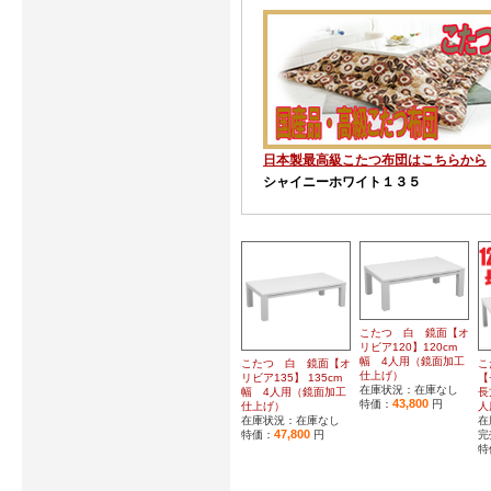
日本製最高級こたつ布団は
こちらから
シャイニーホワイト１３５
こたつ 白 鏡面【オ
リビア120】120cm
幅 4人用（鏡面加工
こたつ 白 鏡面【オ
こ
仕上げ）
リビア135】 135cm
【
在庫状況：在庫なし
幅 4人用（鏡面加工
長
43,800
特価：
円
仕上げ）
人
在庫状況：在庫なし
在
47,800
特価：
円
完
特