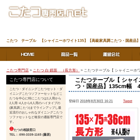
こたつ テーブル 【シャイニーホワイト135】【高級家具調こたつ・国産品】 
こたつ専門店
>
こたつ 白 鏡面 （長方形）
> こたつテーブル【 シャイニーホワ
こたつテーブル【 シャイ
こたつ専門店について
つ・国産品】135cm幅
こたつ・ダイニングこたつセット・ダ
イニングこたつソファーセットなどこ
たつを中心に特にこたつは1人用から
登録日
2018年8月30日 16:21
Tweet
2人用･4人から6人用のハイタイプの
(家具調こたつ)までラインアップし最
近流行のおしゃれなダイニングこたつ
ソファセットなど格安の通販専門店で
す。
たつの相談窓口
TEL：:090-3339-1165 (藤原)