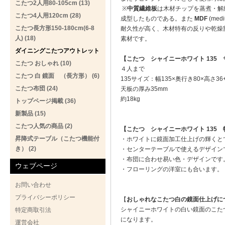
こたつ2人用80-105cm (13)
※
中質繊維板
は木材チップを蒸煮・解
こたつ4人用120cm (28)
成型したものである。また
MDF
(medi
こたつ長方形150-180cm(6-8
耐久性が高く、木材特有の反りや乾燥
人) (18)
素材です。
ダイニングこたつアウトレット
【こたつ シャイニーホワイト 135
こたつ おしゃれ (10)
４人まで
こたつ 白 鏡面 （長方形） (6)
135サイズ：幅135×奥行き80×高さ36
こたつ布団 (24)
天板の厚み35mm
約18kg
トップページ掲載 (36)
新製品 (15)
こたつ人気の商品 (2)
【こたつ
シャイニーホワイト 135
昇降式テーブル（こたつ機能付
・ホワイトに鏡面加工仕上げの輝くと
き） (2)
・センターテーブルで使えるデザイン
・布団に合わせ易い色・デザインです
ウェブページ
・フローリングの洋室にも合います。
お問い合わせ
プライバシーポリシー
【
おしゃれなこたつ白の鏡面仕上げに
シャイニーホワイトの白い鏡面のこた
特定商取引法
になります。
運営会社