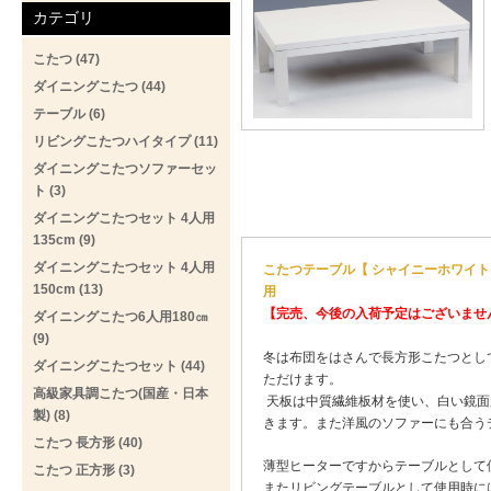
カテゴリ
こたつ (47)
ダイニングこたつ (44)
テーブル (6)
リビングこたつハイタイプ (11)
ダイニングこたつソファーセッ
ト (3)
ダイニングこたつセット 4人用
135cm (9)
ダイニングこたつセット 4人用
こたつテーブル【 シャイニーホワイト 
150cm (13)
用
【完売、今後の入荷予定はございませ
ダイニングこたつ6人用180㎝
(9)
冬は布団をはさんで長方形こたつとし
ダイニングこたつセット (44)
ただけます。
高級家具調こたつ(国産・日本
天板は中質繊維板材を使い、白い鏡面
製) (8)
きます。また洋風のソファーにも合う
こたつ 長方形 (40)
薄型ヒーターですからテーブルとして
こたつ 正方形 (3)
またリビングテーブルとして使用時に