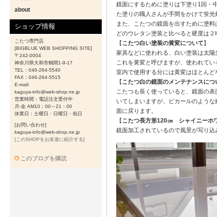
鏡面にするために塗りは下塗り1回・
about
た塗りの職人さんが手間をかけて蛍光
また、こたつの鏡面を出すために塗料
ショップ情報
どのウレタン塗装と比べると硬度は２
こたつ専門店
【
こたつ白い塗装の黄変について
】
[BIGBLUE WEB SHOPPING SITE]
家具などに使われる、白い塗装は太陽
〒242-0004
これを黄変と呼びますが、使われてい
神奈川県大和市鶴間1-9-17
TEL：046-264-5540
室内で使用する分には黄変はほとんど
FAX：046-264-5515
【
こたつ白の鏡面のメンテナンスにつ
E-mail:
こたつも長く使っていると、鏡面の表
kaguya-info@web-shop.ne.jp
営業時間：電話注文受付中
いてしまいますが、ピカールのような
月-金 AM10：00～21：00
面に戻ります。
休業日：土曜日・日曜日・祝日
【
こたつ長方形120㎝ シャイニーホ
[お問い合わせ]
鏡面加工されているので風景が写り込
kaguya-info@web-shop.ne.jp
[このSHOPをお友達に紹介する]
このブログを購読