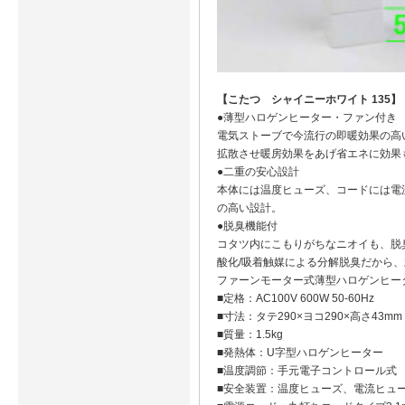
【こたつ シャイニーホワイト 135】
●薄型ハロゲンヒーター・ファン付き
電気ストーブで今流行の即暖効果の高
拡散させ暖房効果をあげ省エネに効果
●二重の安心設計
本体には温度ヒューズ、コードには電
の高い設計。
●脱臭機能付
コタツ内にこもりがちなニオイも、脱
酸化/吸着触媒による分解脱臭だから
ファーンモーター式薄型ハロゲンヒー
■定格：AC100V 600W 50-60Hz
■寸法：タテ290×ヨコ290×高さ43mm
■質量：1.5kg
■発熱体：U字型ハロゲンヒーター
■温度調節：手元電子コントロール式
■安全装置：温度ヒューズ、電流ヒュ